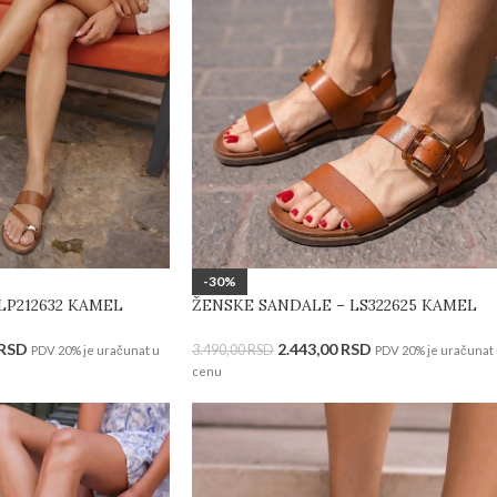
-30%
LP212632 KAMEL
ŽENSKE SANDALE – LS322625 KAMEL
RSD
2.443,00
RSD
3.490,00
RSD
PDV 20% je uračunat u
PDV 20% je uračunat
cenu