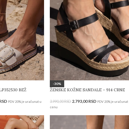
-30%
LP352530 BEŽ
ŽENSKE KOŽNE SANDALE – 914 CRNE
RSD
2.793,00
RSD
3.990,00
RSD
PDV 20% je uračunat u
PDV 20% je uračunat
cenu