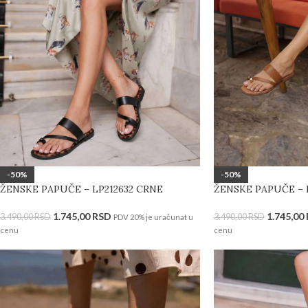
-50%
-50%
ŽENSKE PAPUČE – LP212632 CRNE
ŽENSKE PAPUČE – 
1.745,00
RSD
1.745,00
3.490,00
RSD
3.490,00
RSD
PDV 20% je uračunat u
cenu
cenu