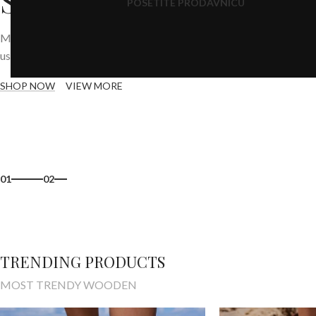
SUMMER COLLECTIO
POSETITE PRODAVNICU
Many desktop publishing packages and web page editors now
use lorem ipsum as their default.
SHOP NOW
VIEW MORE
01
02
TRENDING PRODUCTS
MOST TRENDY WOODEN