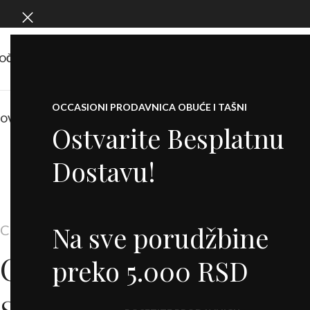
OČETNA
O NAMA
SHOW ROOM
KONTAKT
OCCASIONI PRODAVNICA OBUĆE I TAŠNI
NOVO
KOFERI
PATIKE
CIPELE
SALONKE
ŠTIKLE
ČIZME
DODACI
BALETANKE
M
Ostvarite Besplatnu
Dostavu!
Na sve porudžbine
CUSTOM SUBTITLE TEXT
CHECK OUT OUR
preko 5.000 RSD