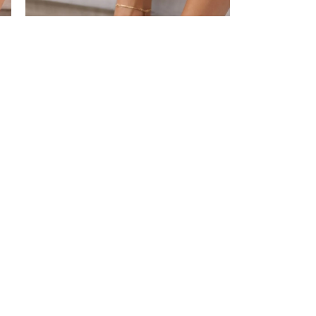
-20%
ŽENSKE PAPUČE – LP322614 KAMEL
1.992,00
RSD
2.490,00
RSD
 u
PDV 20% je uračunat u
cenu