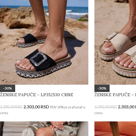
-30%
-30%
ŽENSKE PAPUČE – LP352530 CRNE
ŽENSKE PAPUČE – 
2.303,00
RSD
2.303,00
3.290,00
RSD
3.290,00
RSD
PDV 20% je uračunat u
cenu
cenu