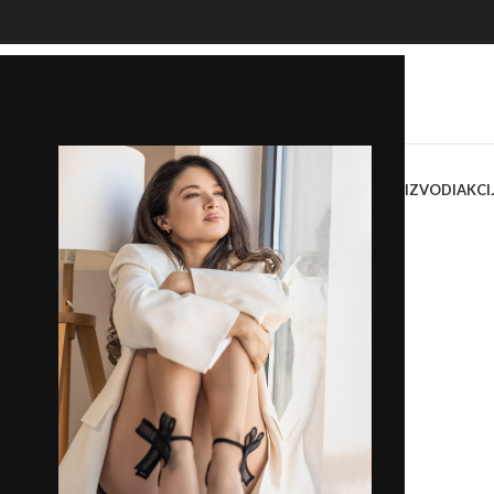
OKASINE
SANDALE
PAPUČE
ŽENSKE TORBE I TAŠNE
SVI PROIZVODI
AKCI