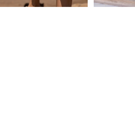
-50%
-20%
ŽENSKE PAPUČE – LP232636 BEŽ
ŽENSKE PAPUČE – 
2.395,00
RSD
1.992,00
4.790,00
RSD
2.490,00
RSD
PDV 20% je uračunat u
cenu
cenu