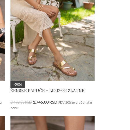
-50%
ŽENSKE PAPUČE – LP212632 ZLATNE
1.745,00
RSD
3.490,00
RSD
 u
PDV 20% je uračunat u
cenu