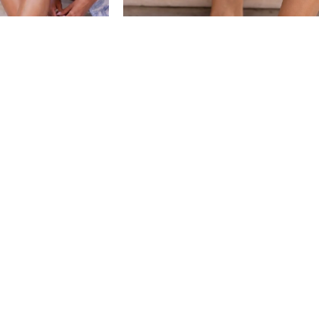
-20%
LP322614 CRNE
ŽENSKE PAPUČE – LP322614 BELE
RSD
1.992,00
RSD
2.490,00
RSD
PDV 20% je uračunat u
PDV 20% je uračunat
cenu