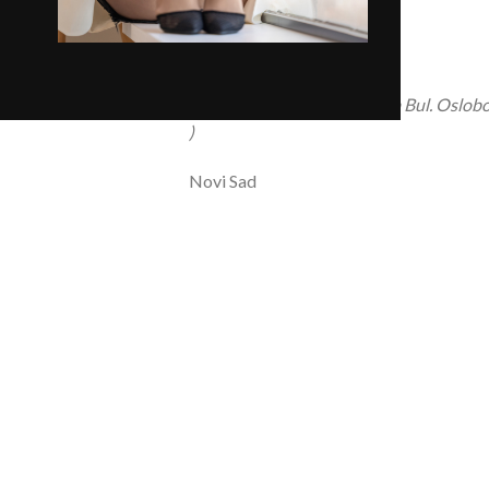
Prodavnica br. 2
Augusta Cesarca 18 ( ulaz sa Bul. Oslobo
)
Novi Sad