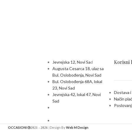
Korisni 
Jevrejska 12, Novi Sa
d
Augusta Cesarca 18, ulaz sa
Bul. Oslobođenja, Novi Sad
Bul. Oslobođenja 68A, lokal
23, Novi Sad
Dostava i
Jevrejska 42, lokal 47, Novi
Način pla
Sad
Poslovanj
OCCASIONI
Design By
Web M Design
2021 - 2026 |