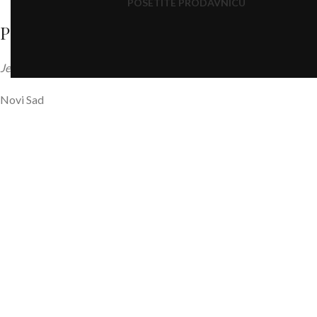
POSETITE PRODAVNICU
Prodavnica br. 1
Jevrejska 12 ( preko puta Sinagoge )
Novi Sad