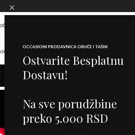
OČETNA
O NAMA
SHOW ROOM
KONTAKT
OCCASIONI PRODAVNICA OBUĆE I TAŠNI
NOVO
KOFERI
PATIKE
CIPELE
SALONKE
ŠTIKLE
ČIZME
DODACI
BALETANKE
M
Ostvarite Besplatnu
Dostavu!
Na sve porudžbine
preko 5.000 RSD