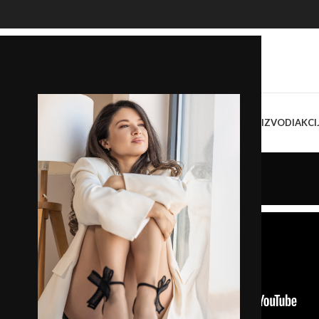
OKASINE
SANDALE
PAPUČE
ŽENSKE TORBE I TAŠNE
SVI PROIZVODI
AKCI
Show room
Home
/
Show room