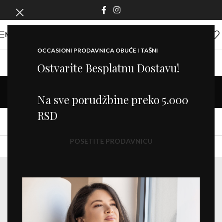
MENI
OCCASIONI PRODAVNICA OBUĆE I TAŠNI
Ostvarite Besplatnu Dostavu!
Images gallery
Na sve porudžbine preko 5.000
Home
/
Images gallery
RSD
XTEMOS ELEMENT
GALLERY GRID
POSETITE PRODAVNICU