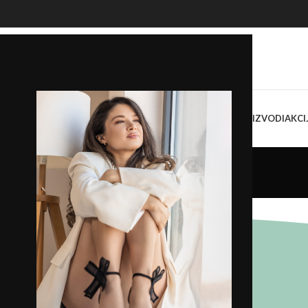
OKASINE
SANDALE
PAPUČE
ŽENSKE TORBE I TAŠNE
SVI PROIZVODI
AKCI
Section Dividers
Home
/
Section Dividers