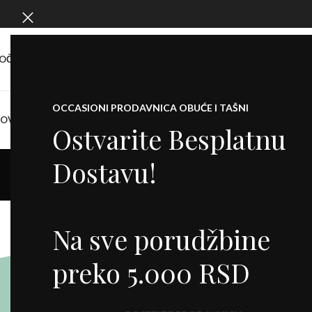
OČETNA
O NAMA
SHOW ROOM
KONTAKT
OCCASIONI PRODAVNICA OBUĆE I TAŠNI
NOVO
KOFERI
PATIKE
CIPELE
SALONKE
ŠTIKLE
ČIZME
DODACI
BALETANKE
M
Ostvarite Besplatnu
Dostavu!
Na sve porudžbine
preko 5.000 RSD