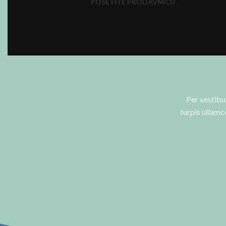
POSETITE PRODAVNICU
Per vestibu
turpis ullam