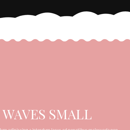
WAVES SMALL
lum adipiscing a interdum lacus ad penatibus malesuada non