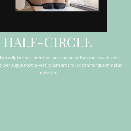
HALF-CIRCLE
lum adipiscing a interdum lacus ad penatibus malesuada non
corper augue nostra vestibulum eros mi ac nam torquent metus
molestie.