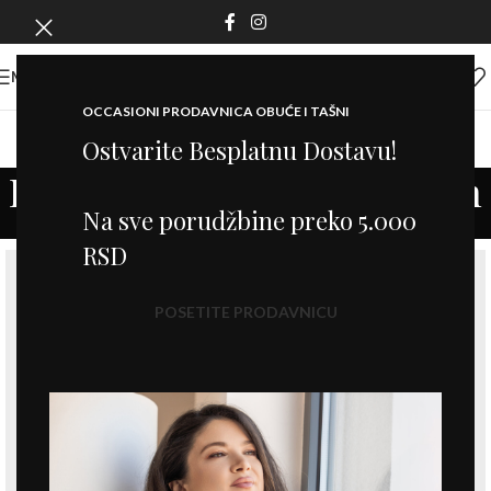
MENI
OCCASIONI PRODAVNICA OBUĆE I TAŠNI
Ostvarite Besplatnu Dostavu!
Imperdiet mauris a nontin
Na sve porudžbine preko 5.000
Home
/
Imperdiet mauris a nontin
/
Imperdiet mauris a nontin
RSD
POSETITE PRODAVNICU