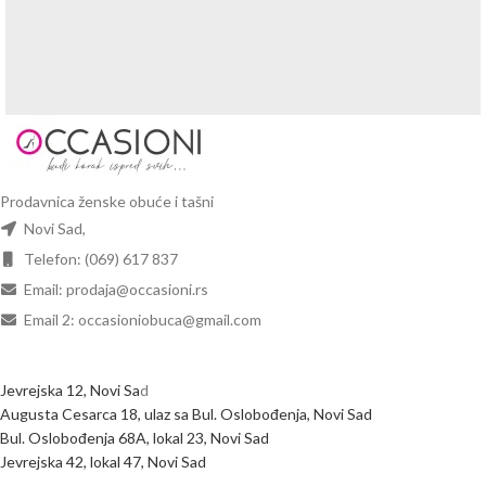
Potenti parturient parturie
Accessories
Prodavnica ženske obuće i tašni
Novi Sad,
Telefon: (069) 617 837
Email: prodaja@occasioni.rs
Email 2: occasioniobuca@gmail.com
Jevrejska 12, Novi Sa
d
Augusta Cesarca 18, ulaz sa Bul. Oslobođenja, Novi Sad
Bul. Oslobođenja 68A, lokal 23, Novi Sad
Jevrejska 42, lokal 47, Novi Sad