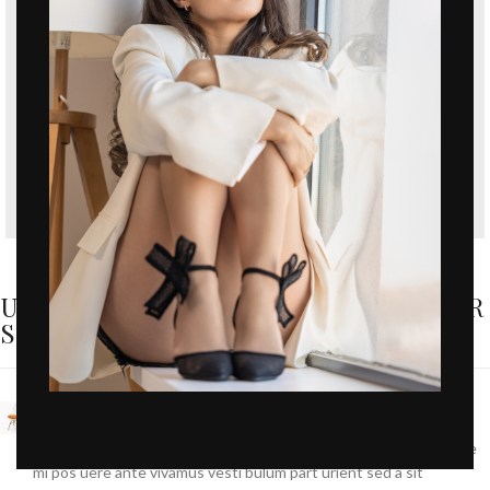
ULLAMCORPER CONSEQUAT PULVINAR
SCELERISQUE
COMMODO SCELERISQUE.
Ut a parturient ad vestibulum lectus varius dignistami sarim fusce
mi pos uere ante vivamus vesti bulum part urient sed a sit