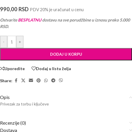
990,00
RSD
PDV 20% je uračunat u cenu
Ostvarite
BESPLATNU
dostavu na sve porudžbine u iznosu preko 5.000
RSD.
-
+
DODAJ U KORPU
Uporedite
Dodaj u listu želja
Share:
Opis
Privezak za torbu i ključeve
Recenzije (0)
Dostava