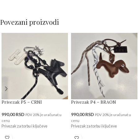
Povezani proizvodi
Privezak P5 – CRNI
Privezak P4 – BRAON
990,00
RSD
990,00
RSD
PDV 20% je uračunat u
PDV 20% je uračunat u
cenu
cenu
Privezak za torbu i ključeve
Privezak za torbu i ključeve