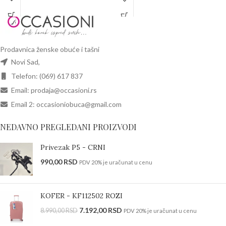
Prodavnica ženske obuće i tašni
Novi Sad,
Telefon: (069) 617 837
Email: prodaja@occasioni.rs
Email 2: occasioniobuca@gmail.com
NEDAVNO PREGLEDANI PROIZVODI
Privezak P5 - CRNI
990,00
RSD
PDV 20% je uračunat u cenu
KOFER - KF112502 ROZI
7.192,00
RSD
8.990,00
RSD
PDV 20% je uračunat u cenu