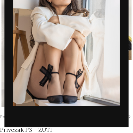
Click to enlarge
Početna
/
Prodavnica
/
Dodaci
Privezak P3 – ŽUTI