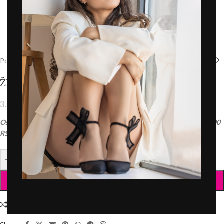
Početna
/
Prodavnica
/
Torbe i tašne
/
Tašne
ŽENSKA TORBA – T012609 BEŽ
3.192,00
RSD
3.990,00
RSD
PDV 20% je uračunat u cenu
Ostvarite
BESPLATNU
dostavu na sve porudžbine u iznosu preko 5.000
RSD.
-
+
DODAJ U KORPU
Uporedite
Dodaj u listu želja