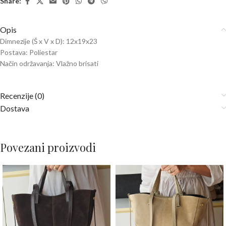
Share:
Opis
Dimnezije (Š x V x D): 12x19x23
Postava: Poliestar
Način održavanja: Vlažno brisati
Recenzije (0)
Dostava
Povezani proizvodi