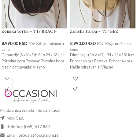
Ženska torba – T17 BRAON
Ženska torba – T17 BEŽ
8.990,00
RSD
8.990,00
RSD
PDV 20% je uračunat u
PDV 20% je uračunat u
cenu
cenu
Dimnezije (Š x V x D): 34 x 24 x 13 Lice:
Dimnezije (Š x V x D): 34 x 24 x 13 Lice:
Prirodna koža Postava: Prirodna koža
Prirodna koža Postava: Prirodna koža
Način održavanja: Vlažno
Način održavanja: Vlažno
Prodavnica ženske obuće i tašni
Novi Sad,
Telefon: (069) 617 837
Email: prodaja@occasioni.rs