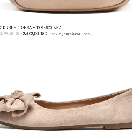
ŽENSKA TORBA - T012623 BEŽ
2.632,00
RSD
3.290,00
RSD
PDV 20% je uračunat u cenu