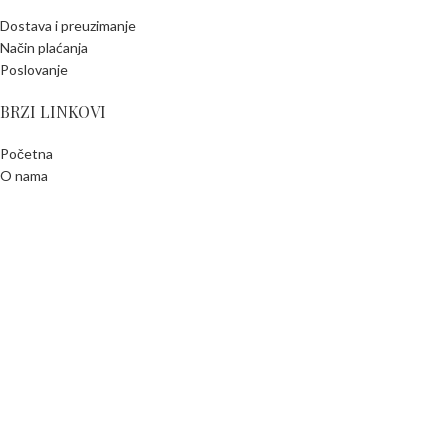
Dostava i preuzimanje
Način plaćanja
Poslovanje
BRZI LINKOVI
Početna
O nama
Kontakt
Svi proizvodi
OCCASIONI
Design By
Web M Design
2021 - 2026 |
OCCASIONI PRODAVNICA OBUĆE I TAŠNI
Ostvarite Besplatnu Dostavu!
Na sve porudžbine preko 5.000 RSD
POSETITE PRODAVNICU