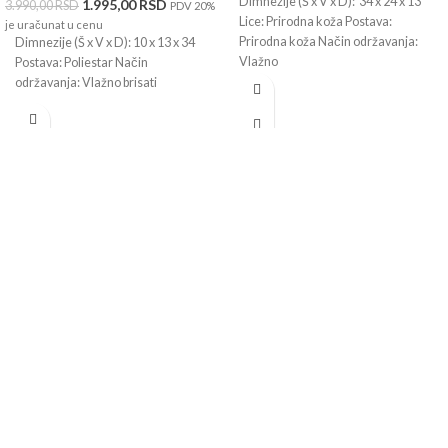
Dimnezije (Š x V x D): 34 x 24 x 13
1.995,00
RSD
3.990,00
RSD
PDV 20%
Lice: Prirodna koža Postava:
je uračunat u cenu
Prirodna koža Način održavanja:
Dimnezije (Š x V x D): 10 x 13 x 34
Vlažno
Postava: Poliestar Način
održavanja: Vlažno brisati