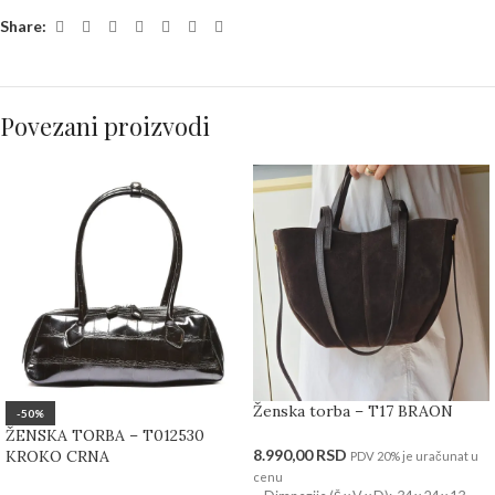
Share:
Povezani proizvodi
Ženska torba – T17 BRAON
-50%
ŽENSKA TORBA – T012530
8.990,00
RSD
KROKO CRNA
PDV 20% je uračunat u
cenu