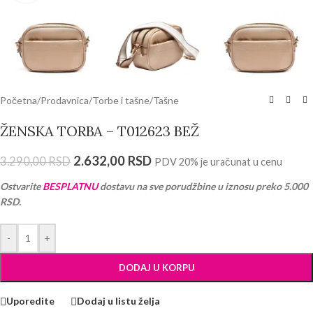
Početna
/
Prodavnica
/
Torbe i tašne
/
Tašne
ŽENSKA TORBA – T012623 BEŽ
2.632,00
RSD
3.290,00
RSD
PDV 20% je uračunat u cenu
Ostvarite
BESPLATNU
dostavu na sve porudžbine u iznosu preko 5.000
RSD.
-
+
DODAJ U KORPU
Uporedite
Dodaj u listu želja