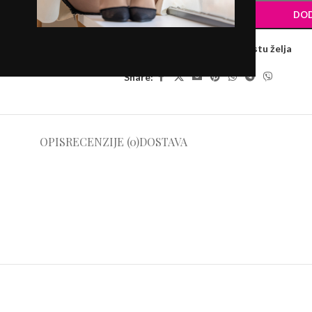
DOD
Uporedite
Dodaj u listu želja
Share:
OPIS
RECENZIJE (0)
DOSTAVA