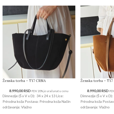
Ženska torba – T17 CRNA
Ženska torba – T1
8.990,00
RSD
8.990,00
RSD
PDV 20% je uračunat u cenu
PDV
Dimnezije (Š x V x D): 34 x 24 x 13 Lice:
Dimnezije (Š x V x D):
Prirodna koža Postava: Prirodna koža Način
Prirodna koža Postav
održavanja: Vlažno
održavanja: Vlažno