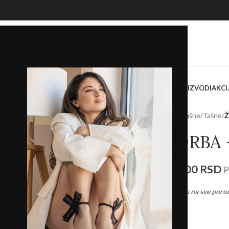
OKASINE
SANDALE
PAPUČE
ŽENSKE TORBE I TAŠNE
SVI PROIZVODI
AKCI
Početna
/
Prodavnica
/
Torbe i tašne
/
Tašne
/
Ž
ŽENSKA TORBA –
2.793,00
RSD
3.990,00
RSD
P
Ostvarite
BESPLATNU
dostavu na sve poru
-
+