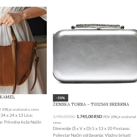
7 KAMEL
-50%
ŽENSKA TORBA – T032569 SREBRNA
 20% je uračunat u cenu
 34 x 24 x 13 Lice:
1.745,00
RSD
3.490,00
RSD
PDV 20% je uračunat
a: Prirodna koža Način
cenu
Dimnezije (Š x V x D):5 x 13 x 20 Postava:
Poliestar Način održavanja: Vlažno brisati