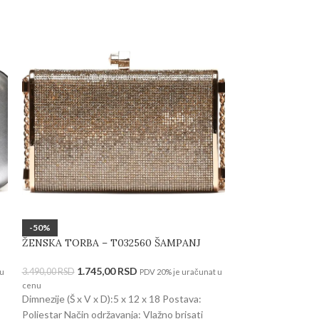
-50%
-50%
ŽENSKA TORBA – T032560 ŠAMPANJ
ŽENSKA TORBA 
1.745,00
RSD
1.74
3.490,00
RSD
3.490,00
RSD
 u
PDV 20% je uračunat u
cenu
cenu
Dimnezije (Š x V x D):5 x 12 x 18 Postava:
Dimnezije (Š x V x
Poliestar Način održavanja: Vlažno brisati
Poliestar Način od