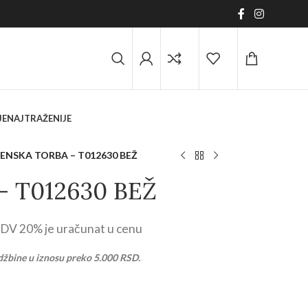
JE
NAJTRAŽENIJE
ENSKA TORBA – T012630 BEŽ
 T012630 BEŽ
DV 20% je uračunat u cenu
džbine u iznosu preko 5.000 RSD.