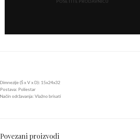
POSETITE PRODAVNICU
Click to enlarge
Dimnezije (Š x V x D): 15x24x32
Postava: Poliestar
Način održavanja: Vlažno brisati
Povezani proizvodi