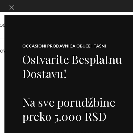
OČETNA
O NAMA
SHOW ROOM
KONTAKT
OCCASIONI PRODAVNICA OBUĆE I TAŠNI
NOVO
KOFERI
PATIKE
CIPELE
SALONKE
ŠTIKLE
ČIZME
DODACI
BALETANKE
M
Ostvarite Besplatnu
Dostavu!
-30%
Na sve porudžbine
preko 5.000 RSD