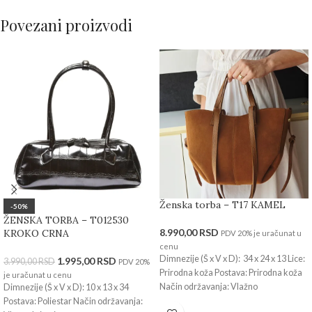
Povezani proizvodi
Ženska torba – T17 KAMEL
-50%
ŽENSKA TORBA – T012530
8.990,00
RSD
KROKO CRNA
PDV 20% je uračunat u
cenu
Dimnezije (Š x V x D): 34 x 24 x 13 Lice:
1.995,00
RSD
3.990,00
RSD
PDV 20%
Prirodna koža Postava: Prirodna koža
je uračunat u cenu
Način održavanja: Vlažno
Dimnezije (Š x V x D): 10 x 13 x 34
Postava: Poliestar Način održavanja: