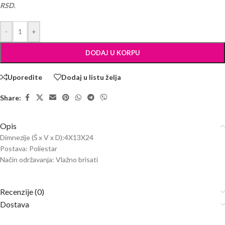
RSD.
-
+
DODAJ U KORPU
Uporedite
Dodaj u listu želja
Share:
Opis
Dimnezije (Š x V x D):4X13X24
Postava: Poliestar
Način održavanja: Vlažno brisati
Recenzije (0)
Dostava