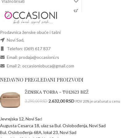
Vlažno brisati
Prodavnica ženske obuće i tašni
Novi Sad,
Telefon: (069) 617 837
Email: prodaja@occasioni.rs
Email 2: occasioniobuca@gmail.com
NEDAVNO PREGLEDANI PROIZVODI
ŽENSKA TORBA - T012623 BEŽ
2.632,00
RSD
3.290,00
RSD
PDV 20% je uračunat u cenu
Jevrejska 12, Novi Sa
d
Augusta Cesarca 18, ulaz sa Bul. Oslobođenja, Novi Sad
Bul. Oslobođenja 68A, lokal 23, Novi Sad