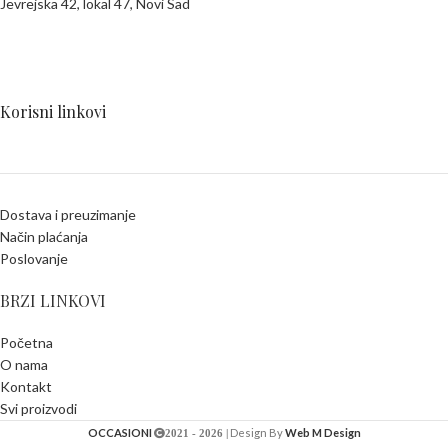
Jevrejska 42, lokal 47, Novi Sad
Korisni linkovi
Dostava i preuzimanje
Način plaćanja
Poslovanje
BRZI LINKOVI
Početna
O nama
Kontakt
Svi proizvodi
OCCASIONI
Design By
Web M Design
2021 - 2026 |