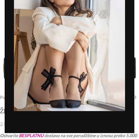
Click to enlarge
Početna
/
Prodavnica
/
Torbe i tašne
/
Tašne
ŽENSKA TORBA – T032665 CRNA
2.392,00
RSD
2.990,00
RSD
PDV 20% je uračunat u cenu
Ostvarite
BESPLATNU
dostavu na sve porudžbine u iznosu preko 5.000