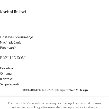
Korisni linkovi
Dostava i preuzimanje
Način plaćanja
Poslovanje
BRZI LINKOVI
Početna
O nama
Kontakt
Svi proizvodi
OCCASIONI
Design By
Web M Design
2021 - 2026 |
Koristimo kolačiće, kako bismo vam osigurali najbolje korisničko iskustvo na
našem web sajtu. Pregledom ove web stranice prihvatate korišćenje
odavnica
Lista želja
Korpa
Moj Nalog