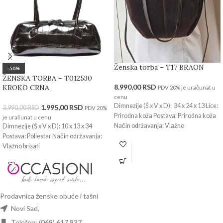
Ženska torba – T17 BRAON
-50%
ŽENSKA TORBA – T012530
8.990,00
RSD
KROKO CRNA
PDV 20% je uračunat u
cenu
Dimnezije (Š x V x D): 34 x 24 x 13 Lice:
1.995,00
RSD
3.990,00
RSD
PDV 20%
Prirodna koža Postava: Prirodna koža
je uračunat u cenu
Način održavanja: Vlažno
Dimnezije (Š x V x D): 10 x 13 x 34
Postava: Poliestar Način održavanja:
Vlažno brisati
Prodavnica ženske obuće i tašni
Novi Sad,
Telefon: (069) 617 837