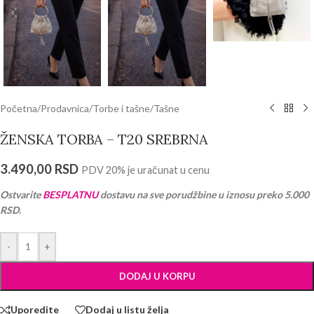
Početna
/
Prodavnica
/
Torbe i tašne
/
Tašne
ŽENSKA TORBA – T20 SREBRNA
3.490,00
RSD
PDV 20% je uračunat u cenu
Ostvarite
BESPLATNU
dostavu na sve porudžbine u iznosu preko 5.000
RSD.
-
+
DODAJ U KORPU
Uporedite
Dodaj u listu želja