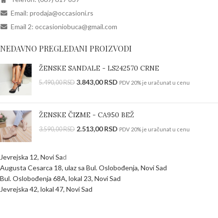
Email: prodaja@occasioni.rs
Email 2: occasioniobuca@gmail.com
NEDAVNO PREGLEDANI PROIZVODI
ŽENSKE SANDALE - LS242570 CRNE
3.843,00
RSD
5.490,00
RSD
PDV 20% je uračunat u cenu
ŽENSKE ČIZME - CA950 BEŽ
2.513,00
RSD
3.590,00
RSD
PDV 20% je uračunat u cenu
Jevrejska 12, Novi Sa
d
Augusta Cesarca 18, ulaz sa Bul. Oslobođenja, Novi Sad
Bul. Oslobođenja 68A, lokal 23, Novi Sad
Jevrejska 42, lokal 47, Novi Sad