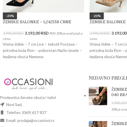
-20%
-20%
ŽENSKE SALONKE – L242558 CRNE
ŽENSKE SALONKE –
3.192,00
RSD
3.192,0
3.990,00
RSD
3.990,00
RSD
PDV 20% je uračunat u
cenu
cenu
Visina štikle – 7 cm Lice – tekstil Postava –
Visina štikle – 7 cm L
prirodna koža Đon – poliuretan Način izrade –
prirodna koža Đon – p
lepljena obuća Namena
lepljena obuća Name
NEDAVNO PREGL
ŽENSKE
040 BR
Prodavnica ženske obuće i tašni
4.990,00
Novi Sad,
20% je ura
Telefon: (069) 617 837
Email: prodaja@occasioni.rs
ŽENSKE