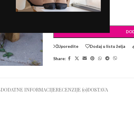
BROJEVI
-
+
DOD
Uporedite
Dodaj u listu želja
Share:
S
DODATNE INFORMACIJE
RECENZIJE (0)
DOSTAVA