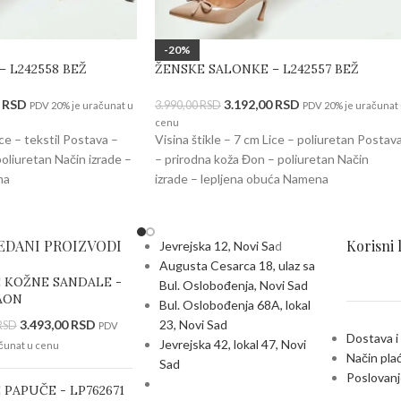
-20%
 L242558 BEŽ
ŽENSKE SALONKE – L242557 BEŽ
0
RSD
3.192,00
RSD
3.990,00
RSD
PDV 20% je uračunat u
PDV 20% je uračunat
cenu
ice – tekstil Postava –
Visina štikle – 7 cm Lice – poliuretan Postav
oliuretan Način izrade –
– prirodna koža Đon – poliuretan Način
na
izrade – lepljena obuća Namena
EDANI PROIZVODI
Korisni 
Jevrejska 12, Novi Sa
d
Augusta Cesarca 18, ulaz sa
 KOŽNE SANDALE -
Bul. Oslobođenja, Novi Sad
AON
Bul. Oslobođenja 68A, lokal
3.493,00
RSD
23, Novi Sad
RSD
PDV
Dostava i
Jevrejska 42, lokal 47, Novi
čunat u cenu
Način pla
Sad
Poslovanj
 PAPUČE - LP762671