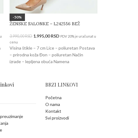
ŽENSKE CIPELE
-50%
ŽENSKE SALONKE – L242556 BEŽ
2.990,00
RSD
Visina štikle – 8 c
1.995,00
RSD
3.990,00
RSD
 u
PDV 20% je uračunat u
poliuretan Đon – p
cenu
a
Visina štikle – 7 cm Lice – poliuretan Postava
lepljena obuća N
– prirodna koža Đon – poliuretan Način
izrade – lepljena obuća Namena
linkovi
BRZI LINKOVI
Početna
O nama
Kontakt
 preuzimanje
Svi proizvodi
ćanja
e