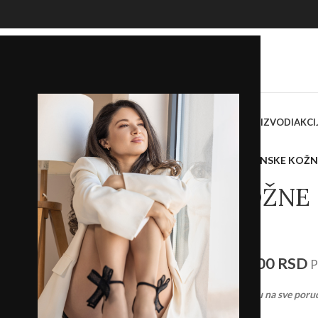
OKASINE
SANDALE
PAPUČE
ŽENSKE TORBE I TAŠNE
SVI PROIZVODI
AKCI
Početna
/
Prodavnica
/
Štikle
/
ŽENSKE KOŽNE
ŽENSKE KOŽNE 
KAMEL
3.493,00
RSD
4.990,00
RSD
P
Ostvarite
BESPLATNU
dostavu na sve poru