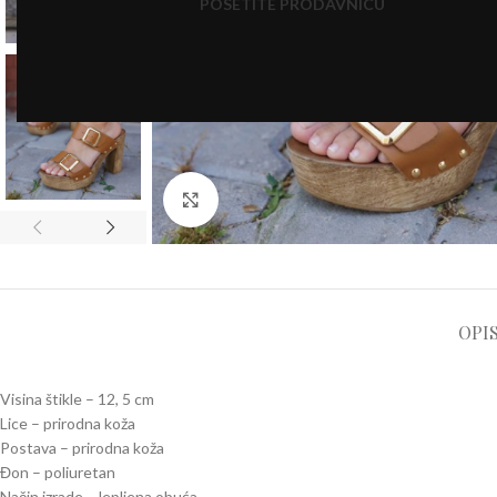
POSETITE PRODAVNICU
Click to enlarge
OPI
Visina štikle – 12, 5 cm
Lice – prirodna koža
Postava – prirodna koža
Đon – poliuretan
Način izrade – lepljena obuća