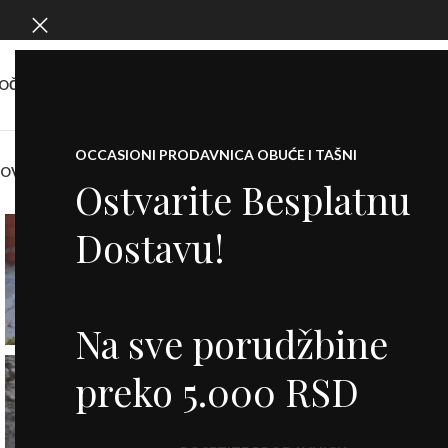
OČETNA
O NAMA
SHOW ROOM
KONTAKT
OCCASIONI PRODAVNICA OBUĆE I TAŠNI
NOVO
KOFERI
PATIKE
CIPELE
SALONKE
ŠTIKLE
ČIZME
DODACI
BALETANKE
M
Ostvarite Besplatnu
Dostavu!
-30%
Na sve porudžbine
preko 5.000 RSD