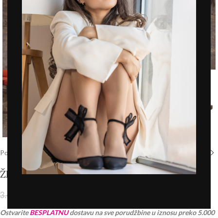
Click to enlarge
Početna
/
Prodavnica
/
Novo
ŽENSKE PAPUČE – LP212632 KAMEL
1.745,00
RSD
3.490,00
RSD
PDV 20% je uračunat u cenu
Ostvarite
BESPLATNU
dostavu na sve porudžbine u iznosu preko 5.000