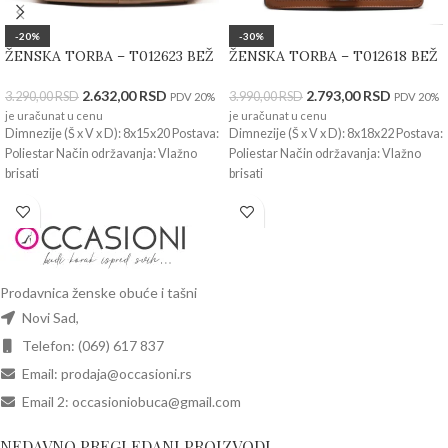
-20%
-30%
ŽENSKA TORBA – T012623 BEŽ
ŽENSKA TORBA – T012618 BEŽ
2.632,00
RSD
2.793,00
RSD
3.290,00
RSD
3.990,00
RSD
PDV 20%
PDV 20%
je uračunat u cenu
je uračunat u cenu
Dimnezije (Š x V x D): 8x15x20 Postava:
Dimnezije (Š x V x D): 8x18x22 Postava:
Poliestar Način održavanja: Vlažno
Poliestar Način održavanja: Vlažno
brisati
brisati
Prodavnica ženske obuće i tašni
Novi Sad,
Telefon: (069) 617 837
Email: prodaja@occasioni.rs
Email 2: occasioniobuca@gmail.com
NEDAVNO PREGLEDANI PROIZVODI