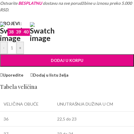
Ostvarite
BESPLATNU
dostavu na sve porudžbine u iznosu preko 5.000
RSD.
BROJEVI
-
+
DODAJ U KORPU
Uporedite
Dodaj u listu želja
Tabela veličina
VELIČINA OBUĆE
UNUTRAŠNJA DUŽINA U CM
36
22,5 do 23
37
23 do 24