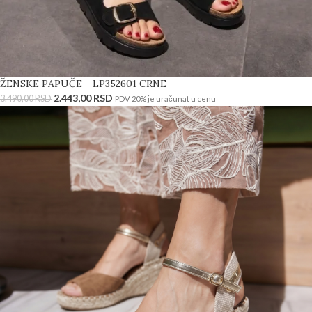
ŽENSKE PAPUČE - LP352601 CRNE
2.443,00
RSD
3.490,00
RSD
PDV 20% je uračunat u cenu