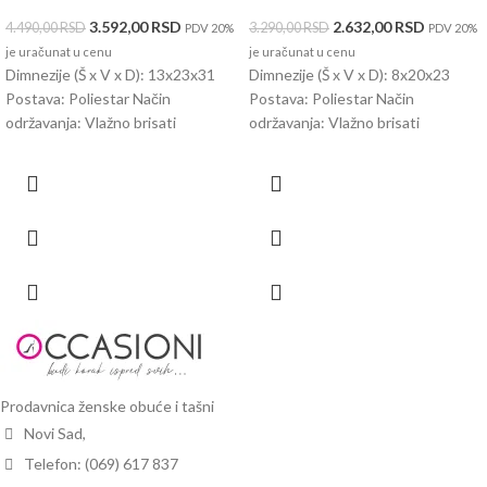
3.592,00
RSD
2.632,00
RSD
4.490,00
RSD
3.290,00
RSD
PDV 20%
PDV 20%
je uračunat u cenu
je uračunat u cenu
Dimnezije (Š x V x D): 13x23x31
Dimnezije (Š x V x D): 8x20x23
Postava: Poliestar Način
Postava: Poliestar Način
održavanja: Vlažno brisati
održavanja: Vlažno brisati
Prodavnica ženske obuće i tašni
Novi Sad,
Telefon: (069) 617 837