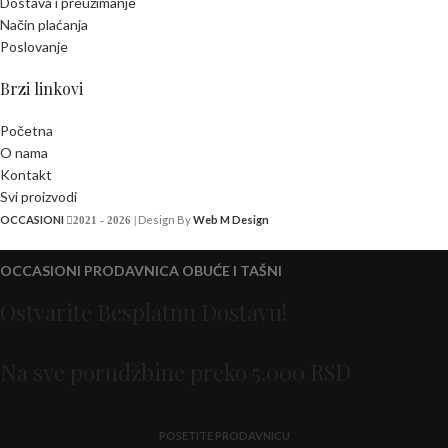
Dostava i preuzimanje
Način plaćanja
Poslovanje
Brzi linkovi
Početna
O nama
Kontakt
Svi proizvodi
OCCASIONI
Design By
Web M Design
2021 - 2026 |
OCCASIONI PRODAVNICA OBUĆE I TAŠNI
Ostvarite Besplatnu Dostavu!
Na sve porudžbine preko 5.000 RSD
POSETITE PRODAVNICU