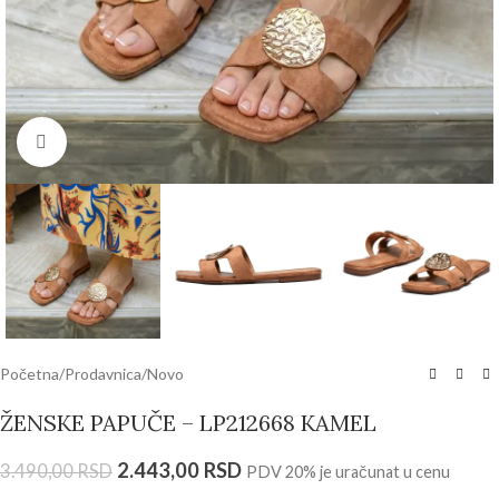
Click to enlarge
Početna
/
Prodavnica
/
Novo
ŽENSKE PAPUČE – LP212668 KAMEL
2.443,00
RSD
3.490,00
RSD
PDV 20% je uračunat u cenu