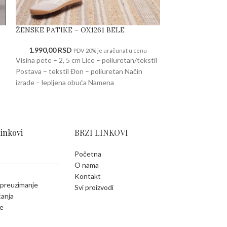
ŽENSKE PATIKE – OX1261 BELE
Ženske patike –
1.990,00
RSD
2.400,00
RSD
PDV 20% je uračunat u cenu
Visina pete – 2, 5 cm Lice – poliuretan/tekstil
Visina pete – 4 cm
Postava – tekstil Đon – poliuretan Način
tekstil Đon – poli
izrade – lepljena obuća Namena
lepljena obuća N
linkovi
BRZI LINKOVI
Početna
O nama
Kontakt
 preuzimanje
Svi proizvodi
ćanja
e