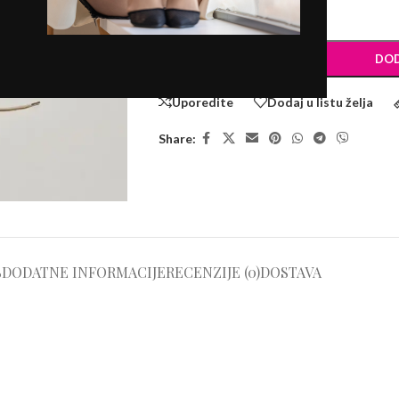
-
+
DOD
Uporedite
Dodaj u listu želja
Share:
S
DODATNE INFORMACIJE
RECENZIJE (0)
DOSTAVA