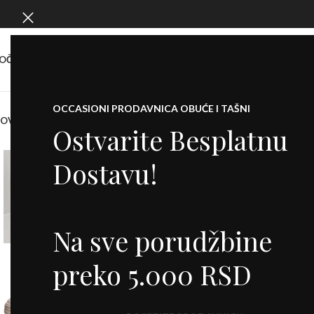
OČETNA
O NAMA
SHOW ROOM
KONTAKT
OCCASIONI PRODAVNICA OBUĆE I TAŠNI
NOVO
KOFERI
PATIKE
CIPELE
SALONKE
ŠTIKLE
ČIZME
DODACI
BALETANKE
M
Ostvarite Besplatnu
Dostavu!
Na sve porudžbine
preko 5.000 RSD