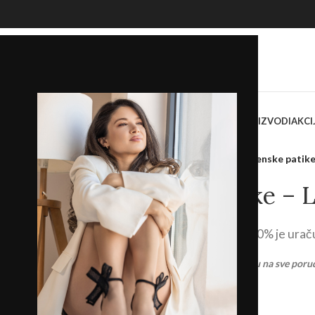
OKASINE
SANDALE
PAPUČE
ŽENSKE TORBE I TAŠNE
SVI PROIZVODI
AKCI
Početna
/
Prodavnica
/
Patike
/
Ženske patike
Ženske patike – 
2.400,00
RSD
PDV 20% je urač
Ostvarite
BESPLATNU
dostavu na sve poru
BROJEVI