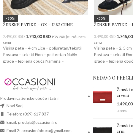
-30%
-50%
ŽENSKE PATIKE – OX – 1252 CRNE
ŽENSKE PATIKE – 
1.743,00
RSD
1.745,0
2.490,00
RSD
3.490,00
RSD
PDV 20% je uračunat u
cenu
cenu
Visina pete – 4 cm Lice – poliuretan/tekstil
Visina pete – 2, 5 cm 
Postava – tekstil Đon – poliuretan Način
Postava – tekstil Đon
izrade – lepljena obuća Namena –
izrade – lepljena ob
NEDAVNO PREGL
Ženski 
crveni
Prodavnica ženske obuće i tašni
1.490,0
Novi Sad,
u cenu
Telefon: (069) 617 837
Email: prodaja@occasioni.rs
Ženski 
Email 2: occasioniobuca@gmail.com
crni