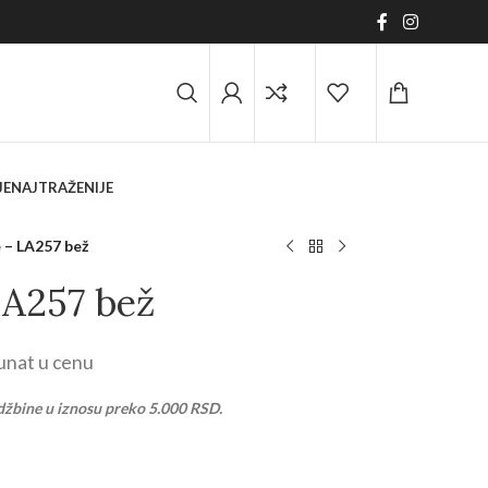
JE
NAJTRAŽENIJE
 – LA257 bež
LA257 bež
unat u cenu
džbine u iznosu preko 5.000 RSD.