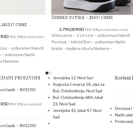
ŽENSKE PATIKE – ZH07 CRNE
L182537 CRNE
2.790,00
RSD
PDV 20% je uračunat u cenu
Visina pete – 5 cm Lice – poliuretan/tekstil
0
RSD
PDV 20% je uračunat u
Postava – tekstil Đon – poliuretan Način
Lice – poliuretan/tekstil
izrade – lepljena obuća Namena –
 – poliuretan Način
uća Namena
EDANI PROIZVODI
Korisni 
Jevrejska 12, Novi Sa
d
Augusta Cesarca 18, ulaz sa
novčanik - N012392
Bul. Oslobođenja, Novi Sad
Bul. Oslobođenja 68A, lokal
0
RSD
23, Novi Sad
PDV 20% je uračunat
Dostava i
Jevrejska 42, lokal 47, Novi
Način pla
Sad
Poslovanj
novčanik - N012393