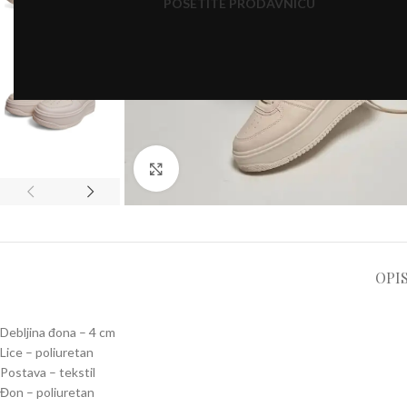
POSETITE PRODAVNICU
Click to enlarge
OPI
Debljina đona – 4 cm
Lice – poliuretan
Postava – tekstil
Đon – poliuretan