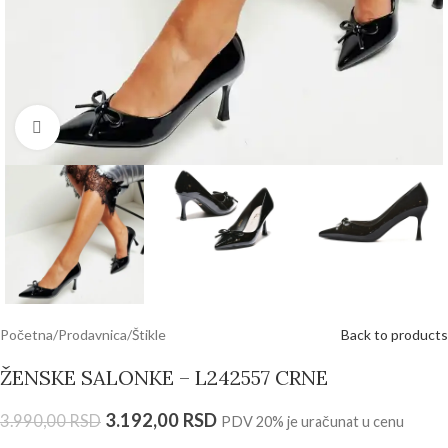
Click to enlarge
Početna
/
Prodavnica
/
Štikle
Back to products
ŽENSKE SALONKE – L242557 CRNE
3.192,00
RSD
3.990,00
RSD
PDV 20% je uračunat u cenu