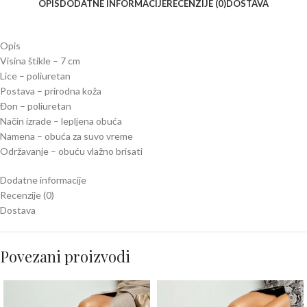
OPIS
DODATNE INFORMACIJE
RECENZIJE (0)
DOSTAVA
Opis
Visina štikle – 7 cm
Lice – poliuretan
Postava – prirodna koža
Đon – poliuretan
Način izrade – lepljena obuća
Namena – obuća za suvo vreme
Održavanje – obuću vlažno brisati
Dodatne informacije
Recenzije (0)
Dostava
Povezani proizvodi