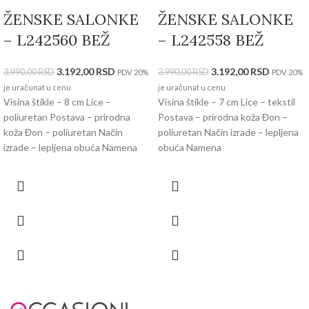
ŽENSKE SALONKE
ŽENSKE SALONKE
– L242560 BEŽ
– L242558 BEŽ
3.192,00
RSD
3.192,00
RSD
3.990,00
RSD
3.990,00
RSD
PDV 20%
PDV 20%
je uračunat u cenu
je uračunat u cenu
Visina štikle – 8 cm Lice –
Visina štikle – 7 cm Lice – tekstil
poliuretan Postava – prirodna
Postava – prirodna koža Đon –
koža Đon – poliuretan Način
poliuretan Način izrade – lepljena
izrade – lepljena obuća Namena
obuća Namena