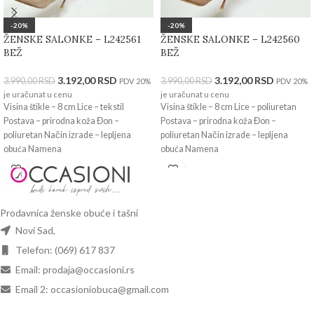
-20%
-20%
ŽENSKE SALONKE – L242561
ŽENSKE SALONKE – L242560
BEŽ
BEŽ
3.192,00
RSD
3.192,00
RSD
3.990,00
RSD
3.990,00
RSD
PDV 20%
PDV 20%
je uračunat u cenu
je uračunat u cenu
Visina štikle – 8 cm Lice – tekstil
Visina štikle – 8 cm Lice – poliuretan
Postava – prirodna koža Đon –
Postava – prirodna koža Đon –
poliuretan Način izrade – lepljena
poliuretan Način izrade – lepljena
obuća Namena
obuća Namena
Prodavnica ženske obuće i tašni
Novi Sad,
Telefon: (069) 617 837
Email: prodaja@occasioni.rs
Email 2: occasioniobuca@gmail.com