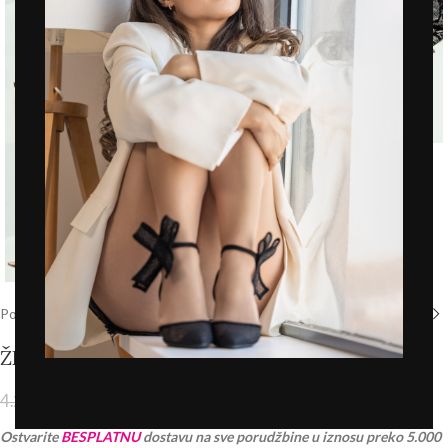
Click to enlarge
Početna
/
Prodavnica
/
Štikle
ŽENSKE SALONKE – L242563 BEŽ
2.145,00
RSD
4.290,00
RSD
PDV 20% je uračunat u cenu
Ostvarite
BESPLATNU
dostavu na sve porudžbine u iznosu preko 5.000