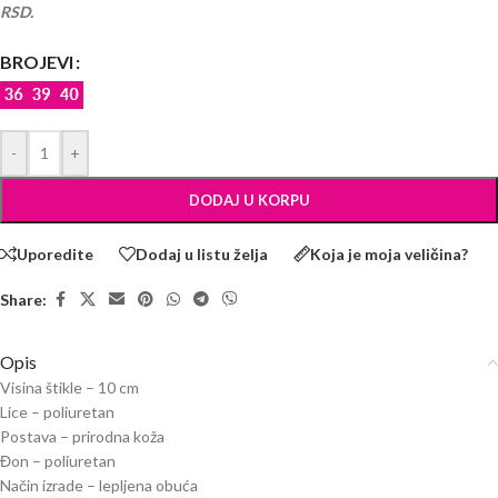
RSD.
BROJEVI
-
+
DODAJ U KORPU
Uporedite
Dodaj u listu želja
Koja je moja veličina?
Share:
Opis
Visina štikle – 10 cm
Lice – poliuretan
Postava – prirodna koža
Đon – poliuretan
Način izrade – lepljena obuća