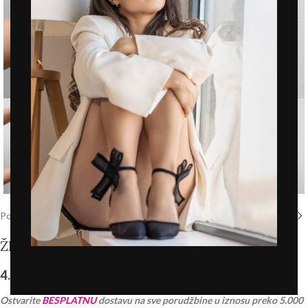
Click to enlarge
Početna
/
Prodavnica
/
Štikle
ŽENSKE SALONKE – L242612 ŠAMPANJ
4.290,00
RSD
PDV 20% je uračunat u cenu
Ostvarite
BESPLATNU
dostavu na sve porudžbine u iznosu preko 5.000