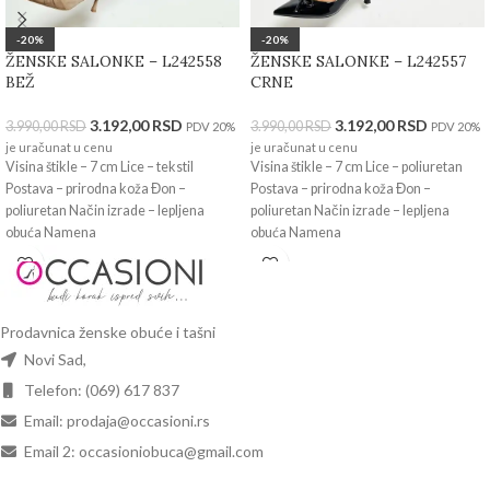
-20%
-20%
ŽENSKE SALONKE – L242558
ŽENSKE SALONKE – L242557
BEŽ
CRNE
3.192,00
RSD
3.192,00
RSD
3.990,00
RSD
3.990,00
RSD
PDV 20%
PDV 20%
je uračunat u cenu
je uračunat u cenu
Visina štikle – 7 cm Lice – tekstil
Visina štikle – 7 cm Lice – poliuretan
Postava – prirodna koža Đon –
Postava – prirodna koža Đon –
poliuretan Način izrade – lepljena
poliuretan Način izrade – lepljena
obuća Namena
obuća Namena
Prodavnica ženske obuće i tašni
Novi Sad,
Telefon: (069) 617 837
Email: prodaja@occasioni.rs
Email 2: occasioniobuca@gmail.com