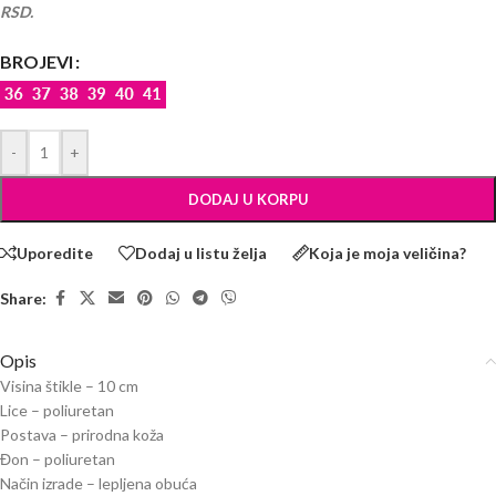
RSD.
BROJEVI
-
+
DODAJ U KORPU
Uporedite
Dodaj u listu želja
Koja je moja veličina?
Share:
Opis
Visina štikle – 10 cm
Lice – poliuretan
Postava – prirodna koža
Đon – poliuretan
Način izrade – lepljena obuća