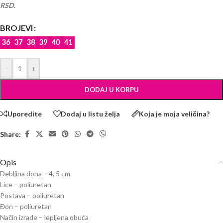
RSD.
BROJEVI
-
+
DODAJ U KORPU
Uporedite
Dodaj u listu želja
Koja je moja veličina?
Share:
Opis
Debljina đona – 4, 5 cm
Lice – poliuretan
Postava – poliuretan
Đon – poliuretan
Način izrade – lepljena obuća