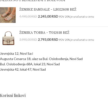
ŽENSKE SANDALE - LS022608 BEŽ
2.245,00
RSD
4.490,00
RSD
PDV 20% je uračunat u cenu
ŽENSKA TORBA - T012618 BEŽ
2.793,00
RSD
3.990,00
RSD
PDV 20% je uračunat u cenu
Jevrejska 12, Novi Sa
d
Augusta Cesarca 18, ulaz sa Bul. Oslobođenja, Novi Sad
Bul. Oslobođenja 68A, lokal 23, Novi Sad
Jevrejska 42, lokal 47, Novi Sad
Korisni linkovi