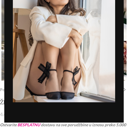
Click to enlarge
Početna
/
Prodavnica
/
Novo
ŽENSKE SANDALE – LS022608 KAMEL
2.245,00
RSD
4.490,00
RSD
PDV 20% je uračunat u cenu
Ostvarite
BESPLATNU
dostavu na sve porudžbine u iznosu preko 5.000