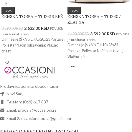
-20%
-20%
ŽENSKA TORBA – T012616 BEŽ
ŽENSKA TORBA – T012607
ZLATNA
2.632,00
RSD
3.290,00
RSD
PDV 20%
3.592,00
RSD
4.490,00
RSD
je uračunat u cenu
PDV 20%
Dimnezije (Š x V x D): 8x20x23 Postava:
je uračunat u cenu
Dimnezije (Š x V x D): 10x23x34
Poliestar Način održavanja: Vlažno
Postava: Poliestar Način održavanja:
brisati
Vlažno brisati
Prodavnica ženske obuće i tašni
Novi Sad,
Telefon: (069) 617 837
Email: prodaja@occasioni.rs
Email 2: occasioniobuca@gmail.com
NEDAVNO PREGLEDANI PROIZVODI