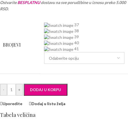
Ostvarite
BESPLATNU
dostavu na sve porudžbine u iznosu preko 5.000
RSD.
37
38
39
40
BROJEVI
41
-
+
DODAJ U KORPU
Uporedite
Dodaj u listu želja
Tabela veličina