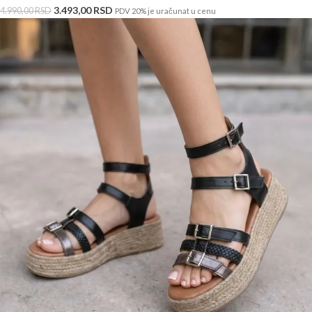
3.493,00
RSD
4.990,00
RSD
PDV 20% je uračunat u cenu