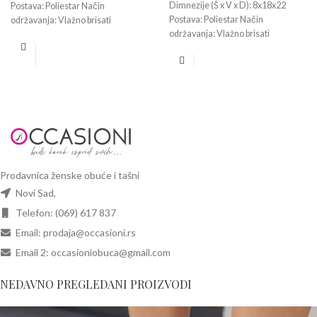
Dimnezije (Š x V x D): 8x18x22
Postava: Poliestar Način
Postava: Poliestar Način
održavanja: Vlažno brisati
održavanja: Vlažno brisati
Prodavnica ženske obuće i tašni
Novi Sad,
Telefon: (069) 617 837
Email: prodaja@occasioni.rs
Email 2: occasioniobuca@gmail.com
NEDAVNO PREGLEDANI PROIZVODI