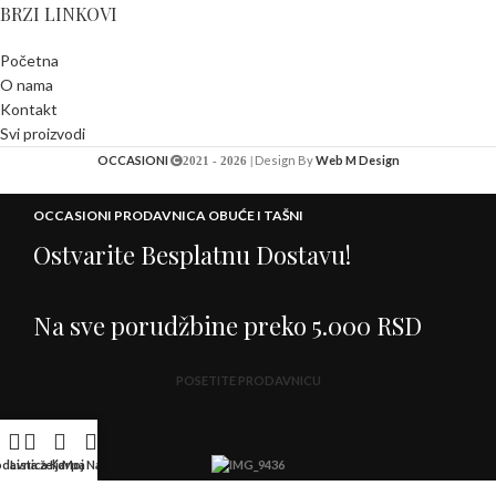
BRZI LINKOVI
Početna
O nama
Kontakt
Svi proizvodi
OCCASIONI
Design By
Web M Design
2021 - 2026 |
OCCASIONI PRODAVNICA OBUĆE I TAŠNI
Ostvarite Besplatnu Dostavu!
Na sve porudžbine preko 5.000 RSD
POSETITE PRODAVNICU
odavnica
Lista želja
Korpa
Moj Nalog