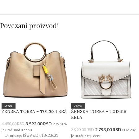
Povezani proizvodi
-20%
-30%
ŽENSKA TORBA – T012624 BEŽ
ŽENSKA TORBA – T012618
BELA
3.592,00
RSD
4.490,00
RSD
PDV 20%
2.793,00
RSD
3.990,00
RSD
je uračunat u cenu
PDV 20%
Dimnezije (Š x V x D): 13x23x31
je uračunat u cenu