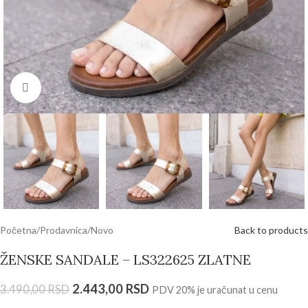
Click to enlarge
Početna
/
Prodavnica
/
Novo
Back to products
ŽENSKE SANDALE – LS322625 ZLATNE
2.443,00
RSD
3.490,00
RSD
PDV 20% je uračunat u cenu