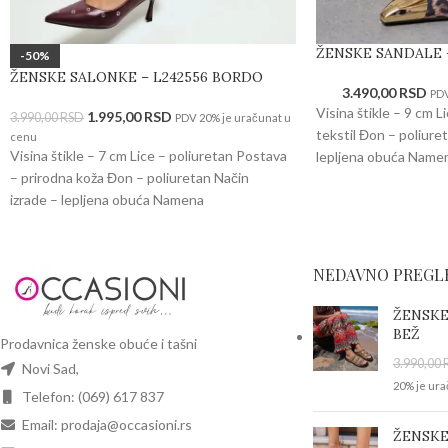
ŽENSKE SANDALE –
-50%
ŽENSKE SALONKE – L242556 BORDO
3.490,00
RSD
PDV
Visina štikle – 9 cm L
1.995,00
RSD
3.990,00
RSD
PDV 20% je uračunat u
tekstil Đon – poliure
cenu
Visina štikle – 7 cm Lice – poliuretan Postava
lepljena obuća Name
– prirodna koža Đon – poliuretan Način
izrade – lepljena obuća Namena
NEDAVNO PREGL
ŽENSKE
BEŽ
Prodavnica ženske obuće i tašni
3.990,00
Novi Sad,
20% je ura
Telefon: (069) 617 837
Email: prodaja@occasioni.rs
ŽENSKE