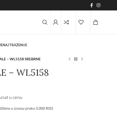
JE
NAJTRAŽENIJE
LE – WL5158 SREBRNE
E – WL5158
unat u cenu
džbine u iznosu preko 5.000 RSD.