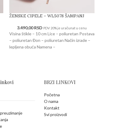
ŽENSKE CIPELE – WL5078 ŠAMPANJ
-20%
ŽENSKE SANDAL
3.490,00
RSD
PDV 20% je uračunat u cenu
SREBRNE
Visina štikle – 10 cm Lice – poliuretan Postava
– poliuretan Đon – poliuretan Način izrade –
3.59
4.490,00
RSD
lepljena obuća Namena –
cenu
Visina štikle: 7 c
prirodna koža Đon 
lepljena obuća N
linkovi
BRZI LINKOVI
Početna
O nama
Kontakt
 preuzimanje
Svi proizvodi
ćanja
e