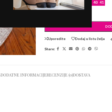
BROJEVI
-
+
DOD
Uporedite
Dodaj u listu želja
Share:
S
DODATNE INFORMACIJE
RECENZIJE (0)
DOSTAVA