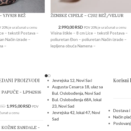
 YJY928 BEŽ
ŽENSKE CIPELE – C202 BEŽ/VELUR
2.990,00
RSD
 20% je uračunat u cenu
PDV 20% je uračunat u cenu
ice – tekstil Postava –
Visina štikle – 8 cm Lice – tekstil Postava –
tan Način izrade –
poliuretan Đon – poliuretan Način izrade –
na –
lepljena obuća Namena –
EDANI PROIZVODI
Korisni 
Jevrejska 12, Novi Sa
d
Augusta Cesarca 18, ulaz sa
 PAPUČE - LP942616
Bul. Oslobođenja, Novi Sad
Bul. Oslobođenja 68A, lokal
1.995,00
RSD
23, Novi Sad
RSD
PDV
Dostava i
Jevrejska 42, lokal 47, Novi
čunat u cenu
Način pla
Sad
Poslovanj
 KOŽNE SANDALE -