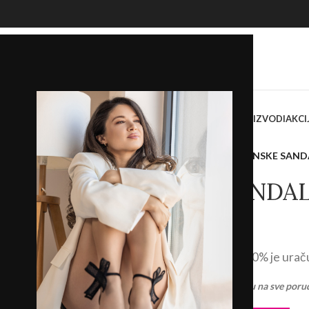
OKASINE
SANDALE
PAPUČE
ŽENSKE TORBE I TAŠNE
SVI PROIZVODI
AKCI
Početna
/
Prodavnica
/
Štikle
/
ŽENSKE SANDA
ŽENSKE SANDAL
SREBRNE
3.490,00
RSD
PDV 20% je urač
Ostvarite
BESPLATNU
dostavu na sve poru