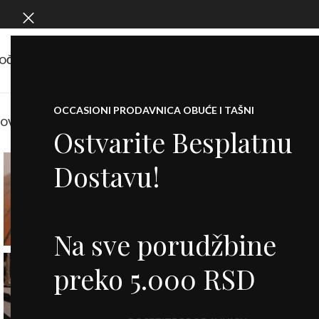
OČETNA
O NAMA
SHOW ROOM
KONTAKT
OCCASIONI PRODAVNICA OBUĆE I TAŠNI
NOVO
KOFERI
PATIKE
CIPELE
SALONKE
ŠTIKLE
ČIZME
DODACI
BALETANKE
M
Ostvarite Besplatnu
Dostavu!
Na sve porudžbine
preko 5.000 RSD