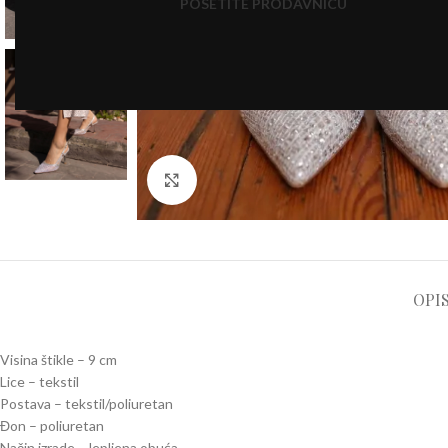
POSETITE PRODAVNICU
Click to enlarge
OPI
Visina štikle – 9 cm
Lice – tekstil
Postava – tekstil/poliuretan
Đon – poliuretan
Način izrade – lepljena obuća