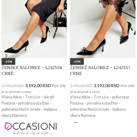
-20%
-20%
ŽENSKE SALONKE – L242558
ŽENSKE SALONKE – L242557
CRNE
CRNE
3.192,00
RSD
3.192,00
RSD
3.990,00
RSD
3.990,00
RSD
PDV 20%
PDV 20%
je uračunat u cenu
je uračunat u cenu
Visina štikle – 7 cm Lice – tekstil
Visina štikle – 7 cm Lice – poliuretan
Postava – prirodna koža Đon –
Postava – prirodna koža Đon –
poliuretan Način izrade – lepljena
poliuretan Način izrade – lepljena
obuća Namena
obuća Namena