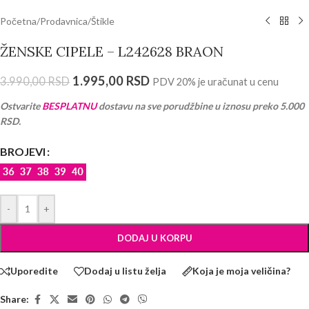
Početna
/
Prodavnica
/
Štikle
ŽENSKE CIPELE – L242628 BRAON
1.995,00
RSD
3.990,00
RSD
PDV 20% je uračunat u cenu
Ostvarite
BESPLATNU
dostavu na sve porudžbine u iznosu preko 5.000
RSD.
BROJEVI
-
+
DODAJ U KORPU
Uporedite
Dodaj u listu želja
Koja je moja veličina?
Share: