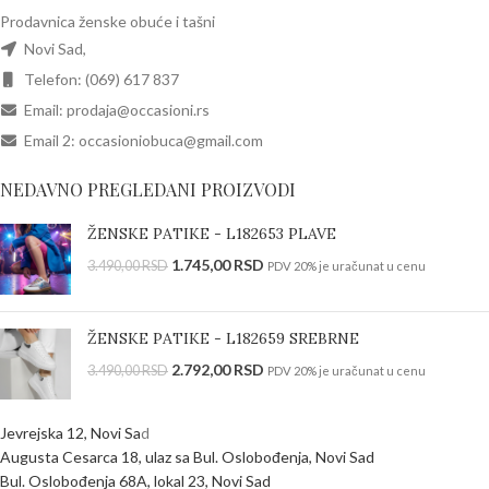
Prodavnica ženske obuće i tašni
Novi Sad,
Telefon: (069) 617 837
Email: prodaja@occasioni.rs
Email 2: occasioniobuca@gmail.com
NEDAVNO PREGLEDANI PROIZVODI
ŽENSKE PATIKE - L182653 PLAVE
1.745,00
RSD
3.490,00
RSD
PDV 20% je uračunat u cenu
ŽENSKE PATIKE - L182659 SREBRNE
2.792,00
RSD
3.490,00
RSD
PDV 20% je uračunat u cenu
Jevrejska 12, Novi Sa
d
Augusta Cesarca 18, ulaz sa Bul. Oslobođenja, Novi Sad
Bul. Oslobođenja 68A, lokal 23, Novi Sad