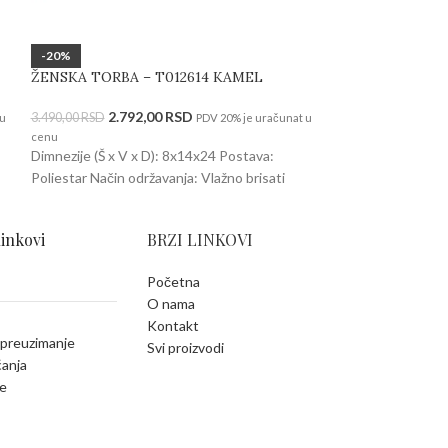
-20%
-20%
ŽENSKA TORBA – T012614 KAMEL
ŽENSKA TORBA 
2.792,00
RSD
3.19
3.490,00
RSD
3.990,00
RSD
 u
PDV 20% je uračunat u
cenu
cenu
Dimnezije (Š x V x D): 8x14x24 Postava:
Dimnezije (Š x V 
Poliestar Način održavanja: Vlažno brisati
Poliestar Način od
linkovi
BRZI LINKOVI
Početna
O nama
Kontakt
 preuzimanje
Svi proizvodi
ćanja
e