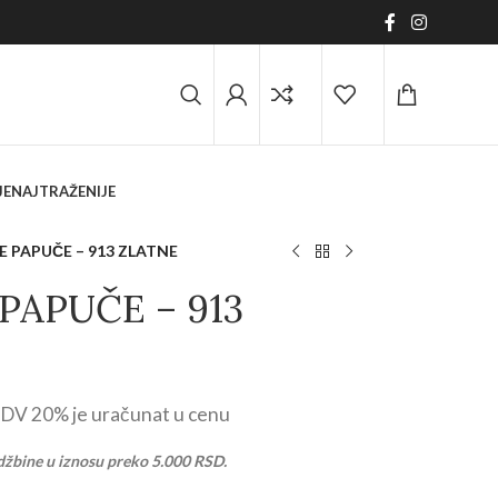
JE
NAJTRAŽENIJE
 PAPUČE – 913 ZLATNE
PAPUČE – 913
DV 20% je uračunat u cenu
džbine u iznosu preko 5.000 RSD.