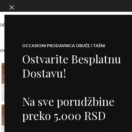
OČETNA
O NAMA
SHOW ROOM
KONTAKT
OCCASIONI PRODAVNICA OBUĆE I TAŠNI
NOVO
KOFERI
PATIKE
CIPELE
SALONKE
ŠTIKLE
ČIZME
DODACI
BALETANKE
M
Ostvarite Besplatnu
Dostavu!
-30%
Na sve porudžbine
preko 5.000 RSD