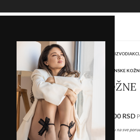
OKASINE
SANDALE
PAPUČE
ŽENSKE TORBE I TAŠNE
SVI PROIZVODI
AKCI
Početna
/
Prodavnica
/
Novo
/
ŽENSKE KOŽNE
ŽENSKE KOŽNE 
ZLATNE
2.793,00
RSD
3.990,00
RSD
P
Ostvarite
BESPLATNU
dostavu na sve poru