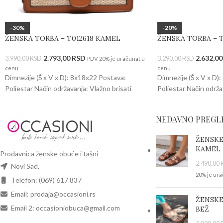
-30%
-20%
ŽENSKA TORBA – T012618 KAMEL
ŽENSKA TORBA – T
2.793,00
RSD
2.632,0
3.990,00
RSD
3.290,00
RSD
PDV 20% je uračunat u
cenu
cenu
Dimnezije (Š x V x D): 8x18x22 Postava:
Dimnezije (Š x V x D)
Poliestar Način održavanja: Vlažno brisati
Poliestar Način održa
NEDAVNO PREGL
ŽENSKE
KAMEL
Prodavnica ženske obuće i tašni
2.490,00
Novi Sad,
20% je ura
Telefon: (069) 617 837
Email: prodaja@occasioni.rs
ŽENSKE
Email 2: occasioniobuca@gmail.com
BEŽ