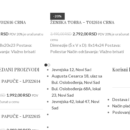
-20%
012616 CRNA
ŽENSKA TORBA – T012614 CRNA
0
RSD
2.792,00
RSD
3.490,00
RSD
PDV 20% je uračunat u
PDV 20% je uračunat
cenu
: 8x20x23 Postava:
Dimnezije (Š x V x D): 8x14x24 Postava:
vanja: Vlažno brisati
Poliestar Način održavanja: Vlažno brisati
EDANI PROIZVODI
Korisni 
Jevrejska 12, Novi Sa
d
Augusta Cesarca 18, ulaz sa
 PAPUČE - LP322614
Bul. Oslobođenja, Novi Sad
Bul. Oslobođenja 68A, lokal
1.992,00
RSD
23, Novi Sad
RSD
PDV
Dostava i
Jevrejska 42, lokal 47, Novi
čunat u cenu
Način pla
Sad
Poslovanj
 PAPUČE - LP322615