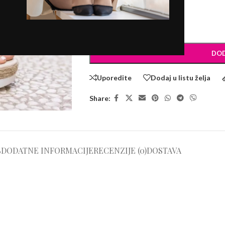
BROJEVI
-
+
DOD
Uporedite
Dodaj u listu želja
Share:
S
DODATNE INFORMACIJE
RECENZIJE (0)
DOSTAVA