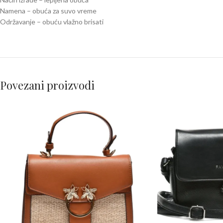
Namena – obuća za suvo vreme
Održavanje – obuću vlažno brisati
Povezani proizvodi