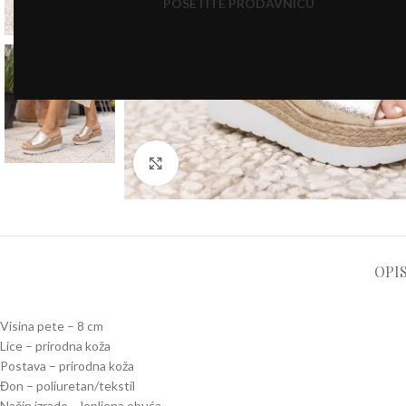
POSETITE PRODAVNICU
Click to enlarge
OPI
Visina pete – 8 cm
Lice – prirodna koža
Postava – prirodna koža
Đon – poliuretan/tekstil
Način izrade – lepljena obuća