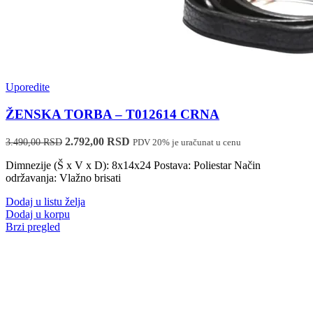
Uporedite
ŽENSKA TORBA – T012614 CRNA
Originalna
Trenutna
2.792,00
RSD
3.490,00
RSD
PDV 20% je uračunat u cenu
cena
cena
Dimnezije (Š x V x D): 8x14x24 Postava: Poliestar Način
je
je:
održavanja: Vlažno brisati
bila:
2.792,00 RSD.
3.490,00 RSD.
Dodaj u listu želja
Dodaj u korpu
Brzi pregled