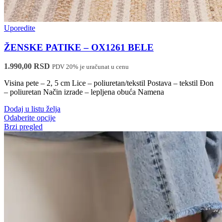
Uporedite
ŽENSKE PATIKE – OX1261 BELE
1.990,00
RSD
PDV 20% je uračunat u cenu
Visina pete – 2, 5 cm Lice – poliuretan/tekstil Postava – tekstil Đon
– poliuretan Način izrade – lepljena obuća Namena
Dodaj u listu želja
Ovaj
Odaberite opcije
proizvod
Brzi pregled
ima
više
varijanti.
Opcije
mogu
biti
izabrane
na
stranici
proizvoda.