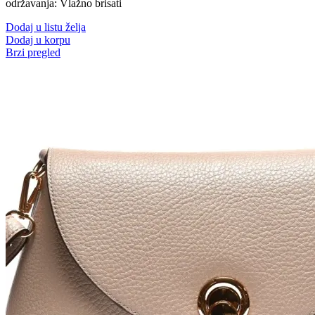
održavanja: Vlažno brisati
bila:
3.192,00 RSD.
3.990,00 RSD.
Dodaj u listu želja
Dodaj u korpu
Brzi pregled