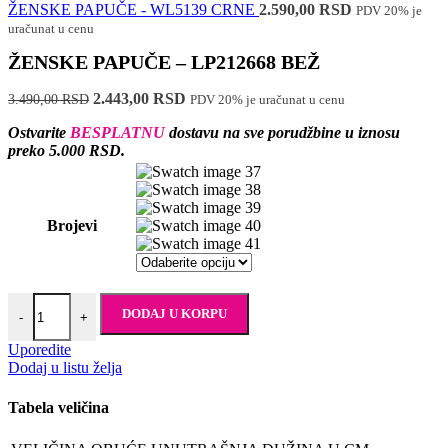
ŽENSKE PAPUČE - WL5139 CRNE
2.590,00
RSD
PDV 20% je
uračunat u cenu
ŽENSKE PAPUČE – LP212668 BEŽ
Originalna
Trenutna
2.443,00
RSD
3.490,00
RSD
PDV 20% je uračunat u cenu
cena
cena
Ostvarite
BESPLATNU
dostavu na sve porudžbine u iznosu
je
je:
preko 5.000 RSD.
bila:
2.443,00 RSD.
3.490,00 RSD.
37
38
39
Brojevi
40
41
ŽENSKE PAPUČE - LP212668 BEŽ količina
DODAJ U KORPU
-
+
Uporedite
Dodaj u listu želja
Tabela veličina