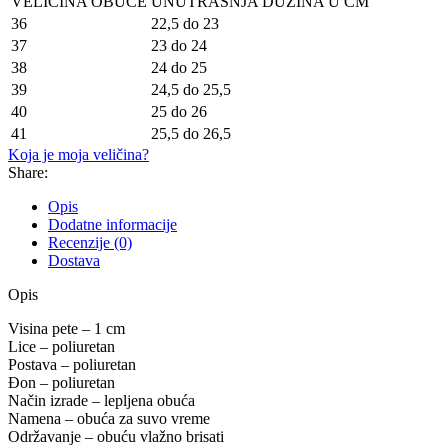
VELIČINA OBUĆE
UNUTRAŠNJA DUŽINA U CM
36
22,5 do 23
37
23 do 24
38
24 do 25
39
24,5 do 25,5
40
25 do 26
41
25,5 do 26,5
Koja je moja veličina?
Share:
Opis
Dodatne informacije
Recenzije (0)
Dostava
Opis
Visina pete – 1 cm
Lice – poliuretan
Postava – poliuretan
Đon – poliuretan
Način izrade – lepljena obuća
Namena – obuća za suvo vreme
Održavanje – obuću vlažno brisati