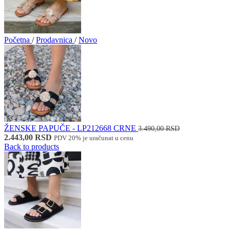
Početna
/
Prodavnica
/
Novo
ŽENSKE PAPUČE - LP212668 CRNE
3.490,00
RSD
Originalna
Trenutna
2.443,00
RSD
PDV 20% je uračunat u cenu
cena
cena
Back to products
je
je:
bila:
2.443,00 RSD.
3.490,00 RSD.