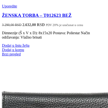
Uporedite
ŽENSKA TORBA – T012623 BEŽ
Originalna
Trenutna
2.632,00
RSD
3.290,00
RSD
PDV 20% je uračunat u cenu
cena
cena
Dimnezije (Š x V x D): 8x15x20 Postava: Poliestar Način
je
je:
održavanja: Vlažno brisati
bila:
2.632,00 RSD.
3.290,00 RSD.
Dodaj u listu želja
Dodaj u korpu
Brzi pregled