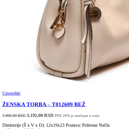
Uporedite
ŽENSKA TORBA – T012609 BEŽ
Originalna
Trenutna
3.192,00
RSD
3.990,00
RSD
PDV 20% je uračunat u cenu
cena
cena
Dimnezije (Š x V x D): 12x19x23 Postava: Poliestar Način
je
je: