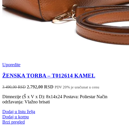
Uporedite
ŽENSKA TORBA – T012614 KAMEL
Originalna
Trenutna
2.792,00
RSD
3.490,00
RSD
PDV 20% je uračunat u cenu
cena
cena
Dimnezije (Š x V x D): 8x14x24 Postava: Poliestar Način
je
je:
održavanja: Vlažno brisati
bila:
2.792,00 RSD.
3.490,00 RSD.
Dodaj u listu želja
Dodaj u korpu
Brzi pregled