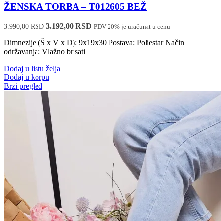
ŽENSKA TORBA – T012605 BEŽ
Originalna
Trenutna
3.192,00
RSD
3.990,00
RSD
PDV 20% je uračunat u cenu
cena
cena
Dimnezije (Š x V x D): 9x19x30 Postava: Poliestar Način
je
je:
održavanja: Vlažno brisati
bila:
3.192,00 RSD.
3.990,00 RSD.
Dodaj u listu želja
Dodaj u korpu
Brzi pregled