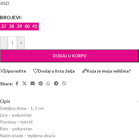
RSD.
BROJEVI
-
+
DODAJ U KORPU
Uporedite
Dodaj u listu želja
Koja je moja veličina?
Share:
Opis
Debljina đona – 1, 5 cm
Lice – poliuretan
Postava – tekstil
Đon – poliuretan
Način izrade – lepljena obuća