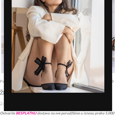
Click to enlarge
Početna
/
Prodavnica
/
Novo
ŽENSKE PAPUČE – LP322615 CRNE
2.093,00
RSD
2.990,00
RSD
PDV 20% je uračunat u cenu
Ostvarite
BESPLATNU
dostavu na sve porudžbine u iznosu preko 5.000