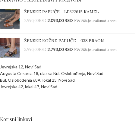
ŽENSKE PAPUČE - LP322615 KAMEL
2.093,00
RSD
2.990,00
RSD
PDV 20% je uračunat u cenu
ŽENSKE KOŽNE PAPUČE - 038 BRAON
2.793,00
RSD
3.990,00
RSD
PDV 20% je uračunat u cenu
Jevrejska 12, Novi Sa
d
Augusta Cesarca 18, ulaz sa Bul. Oslobođenja, Novi Sad
Bul. Oslobođenja 68A, lokal 23, Novi Sad
Jevrejska 42, lokal 47, Novi Sad
Korisni linkovi