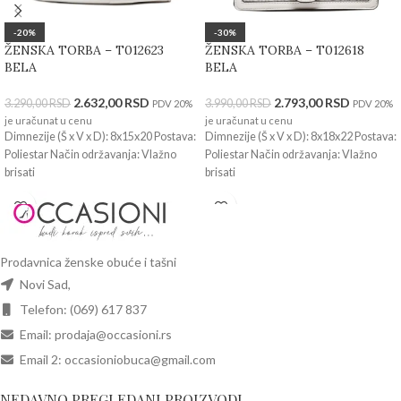
-20%
-30%
ŽENSKA TORBA – T012623
ŽENSKA TORBA – T012618
BELA
BELA
2.632,00
RSD
2.793,00
RSD
3.290,00
RSD
3.990,00
RSD
PDV 20%
PDV 20%
je uračunat u cenu
je uračunat u cenu
Dimnezije (Š x V x D): 8x15x20 Postava:
Dimnezije (Š x V x D): 8x18x22 Postava:
Poliestar Način održavanja: Vlažno
Poliestar Način održavanja: Vlažno
brisati
brisati
Prodavnica ženske obuće i tašni
Novi Sad,
Telefon: (069) 617 837
Email: prodaja@occasioni.rs
Email 2: occasioniobuca@gmail.com
NEDAVNO PREGLEDANI PROIZVODI