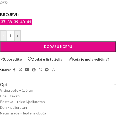
RSD.
BROJEVI
-
+
DODAJ U KORPU
Uporedite
Dodaj u listu želja
Koja je moja veličina?
Share:
Opis
Visina pete – 1, 5 cm
Lice – tekstil
Postava – tekstil/poliuretan
Đon – poliuretan
Način izrade – lepljena obuća