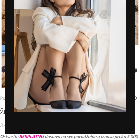
Click to enlarge
Početna
/
Prodavnica
/
Novo
ŽENSKE PAPUČE – LP762671 CRNE
2.443,00
RSD
3.490,00
RSD
PDV 20% je uračunat u cenu
Ostvarite
BESPLATNU
dostavu na sve porudžbine u iznosu preko 5.000