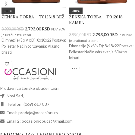
-30%
-30%
ŽENSKA TORBA – T012618 BEŽ
ŽENSKA TORBA – T012618
KAMEL
2.793,00
RSD
3.990,00
RSD
PDV 20%
2.793,00
RSD
3.990,00
RSD
je uračunat u cenu
PDV 20%
Dimnezije (Š x V x D): 8x18x22 Postava:
je uračunat u cenu
Dimnezije (Š x V x D): 8x18x22 Postava:
Poliestar Način održavanja: Vlažno
Poliestar Način održavanja: Vlažno
brisati
brisati
Prodavnica ženske obuće i tašni
Novi Sad,
Telefon: (069) 617 837
Email: prodaja@occasioni.rs
Email 2: occasioniobuca@gmail.com
NEDAVNO PREGLEDANI PROIZVODI