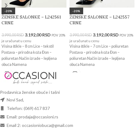
-20%
-20%
ŽENSKE SALONKE – L242561
ŽENSKE SALONKE – L242557
CRNE
CRNE
3.192,00
RSD
3.192,00
RSD
3.990,00
RSD
3.990,00
RSD
PDV 20%
PDV 20%
je uračunat u cenu
je uračunat u cenu
Visina štikle – 8 cm Lice – tekstil
Visina štikle – 7 cm Lice – poliuretan
Postava – prirodna koža Đon –
Postava – prirodna koža Đon –
poliuretan Način izrade – lepljena
poliuretan Način izrade – lepljena
obuća Namena
obuća Namena
Prodavnica ženske obuće i tašni
Novi Sad,
Telefon: (069) 617 837
Email: prodaja@occasioni.rs
Email 2: occasioniobuca@gmail.com