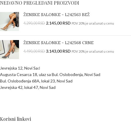
NEDAVNO PREGLEDANI PROIZVODI
ŽENSKE SALONKE - L242563 BEŽ
2.145,00
RSD
4.290,00
RSD
PDV 20% je uračunat u cenu
ŽENSKE SALONKE - L242568 CRNE
3.143,00
RSD
4.490,00
RSD
PDV 20% je uračunat u cenu
Jevrejska 12, Novi Sa
d
Augusta Cesarca 18, ulaz sa Bul. Oslobođenja, Novi Sad
Bul. Oslobođenja 68A, lokal 23, Novi Sad
Jevrejska 42, lokal 47, Novi Sad
Korisni linkovi