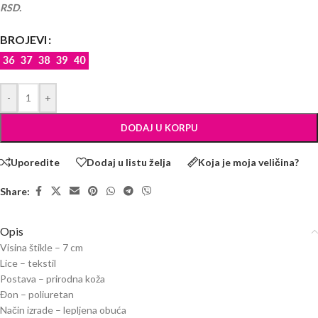
RSD.
BROJEVI
-
+
DODAJ U KORPU
Uporedite
Dodaj u listu želja
Koja je moja veličina?
Share:
Opis
Visina štikle – 7 cm
Lice – tekstil
Postava – prirodna koža
Đon – poliuretan
Način izrade – lepljena obuća