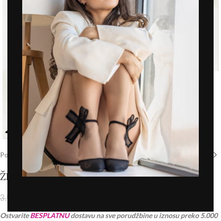
Click to enlarge
Početna
/
Prodavnica
/
Štikle
ŽENSKE SALONKE – L242558 CRNE
3.192,00
RSD
3.990,00
RSD
PDV 20% je uračunat u cenu
Ostvarite
BESPLATNU
dostavu na sve porudžbine u iznosu preko 5.000