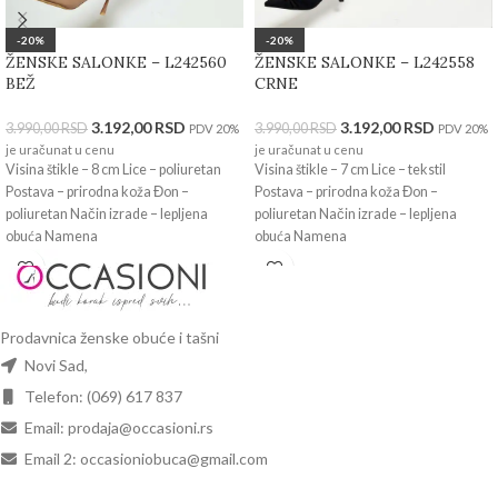
-20%
-20%
ŽENSKE SALONKE – L242560
ŽENSKE SALONKE – L242558
BEŽ
CRNE
3.192,00
RSD
3.192,00
RSD
3.990,00
RSD
3.990,00
RSD
PDV 20%
PDV 20%
je uračunat u cenu
je uračunat u cenu
Visina štikle – 8 cm Lice – poliuretan
Visina štikle – 7 cm Lice – tekstil
Postava – prirodna koža Đon –
Postava – prirodna koža Đon –
poliuretan Način izrade – lepljena
poliuretan Način izrade – lepljena
obuća Namena
obuća Namena
Prodavnica ženske obuće i tašni
Novi Sad,
Telefon: (069) 617 837
Email: prodaja@occasioni.rs
Email 2: occasioniobuca@gmail.com