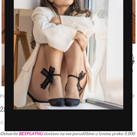
Click to enlarge
Početna
/
Prodavnica
/
Štikle
ŽENSKE SANDALE – LS242660 CRNE
3.003,00
RSD
4.290,00
RSD
PDV 20% je uračunat u cenu
Ostvarite
BESPLATNU
dostavu na sve porudžbine u iznosu preko 5.000