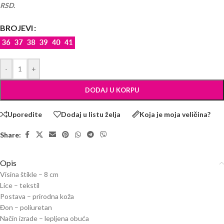
RSD.
BROJEVI
-
+
DODAJ U KORPU
Uporedite
Dodaj u listu želja
Koja je moja veličina?
Share:
Opis
Visina štikle – 8 cm
Lice – tekstil
Postava – prirodna koža
Đon – poliuretan
Način izrade – lepljena obuća