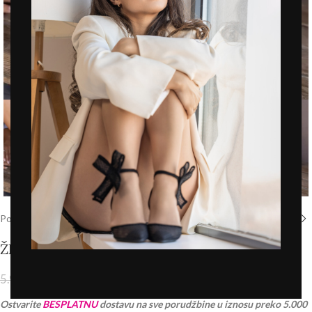
Click to enlarge
Početna
/
Prodavnica
/
Novo
ŽENSKE KOŽNE SANDALE – LS21A2623 BEŽ
4.193,00
RSD
5.990,00
RSD
PDV 20% je uračunat u cenu
Ostvarite
BESPLATNU
dostavu na sve porudžbine u iznosu preko 5.000