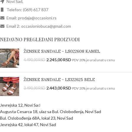
Novi Sad,
Telefon: (069) 617 837
Email: prodaja@occasioni.rs
Email 2: occasioniobuca@gmail.com
NEDAVNO PREGLEDANI PROIZVODI
ŽENSKE SANDALE - LS022608 KAMEL
2.245,00
RSD
4.490,00
RSD
PDV 20% je uračunat u cenu
ŽENSKE SANDALE - LS322625 BELE
2.443,00
RSD
3.490,00
RSD
PDV 20% je uračunat u cenu
Jevrejska 12, Novi Sa
d
Augusta Cesarca 18, ulaz sa Bul. Oslobođenja, Novi Sad
Bul. Oslobođenja 68A, lokal 23, Novi Sad
Jevrejska 42, lokal 47, Novi Sad