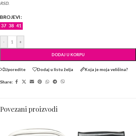
RSD.
BROJEVI
-
+
DODAJ U KORPU
Uporedite
Dodaj u listu želja
Koja je moja veličina?
Share:
Povezani proizvodi