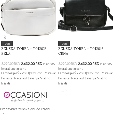
-20%
-20%
ŽENSKA TORBA – T012623
ŽENSKA TORBA – T012616
BELA
CRNA
2.632,00
RSD
2.632,00
RSD
3.290,00
RSD
3.290,00
RSD
PDV 20%
PDV 20%
je uračunat u cenu
je uračunat u cenu
Dimnezije (Š x V x D): 8x15x20 Postava:
Dimnezije (Š x V x D): 8x20x23 Postava:
Poliestar Način održavanja: Vlažno
Poliestar Način održavanja: Vlažno
brisati
brisati
Prodavnica ženske obuće i tašni